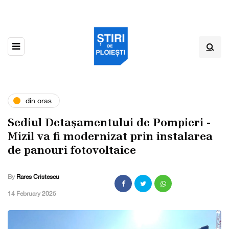
din oras
Sediul Detaşamentului de Pompieri ­
Mizil va fi ­modernizat prin instalarea
de ­panouri fotovoltaice
By
Rares Cristescu
,
14 February 2025