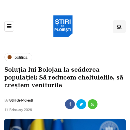
politica
Soluția lui Bolojan la scăderea
populației: Să reducem cheltuielile, să
creștem veniturile
By
Stiri de Ploiesti
,
17 February 2026