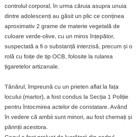
controlul corporal, în urma căruia asupra unuia
dintre adolescenți au găsit un plic ce conținea
aproximativ 2 grame de materie vegetală de
culoare verde-olive, cu un miros înțepător,
suspectată a fi o substanță interzisă, precum și o
rolă cu foițe de tip OCB, folosite la rularea
țigaretelor artizanale.
Tânărul, împreună cu un prieten aflat la fața
locului (martor), a fost condus la Secția 1 Poliție
pentru întocmirea actelor de constatare. Având
în vedere că ambii sunt minori, au fost chemați și
părinții acestora.