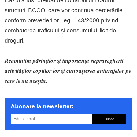
Cazul a fost preluat de lucrătorii din cadrul
structurii BCCO, care vor continua cercetările
conform prevederilor Legii 143/2000 privind
combaterea traficului și consumului ilicit de
droguri.
𝑹𝒆𝒂𝒎𝒊𝒏𝒕𝒊𝒎 𝒑𝒂̆𝒓𝒊𝒏𝒕̦𝒊𝒍𝒐𝒓 𝒔̦𝒊 𝒊𝒎𝒑𝒐𝒓𝒕𝒂𝒏𝒕̦𝒂 𝒔𝒖𝒑𝒓𝒂𝒗𝒆𝒈𝒉𝒆𝒓𝒊𝒊
𝒂𝒄𝒕𝒊𝒗𝒊𝒕𝒂̆𝒕̦𝒊𝒍𝒐𝒓 𝒄𝒐𝒑𝒊𝒊𝒍𝒐𝒓 𝒍𝒐𝒓 𝒔̦𝒊 𝒄𝒖𝒏𝒐𝒂𝒔̦𝒕𝒆𝒓𝒆𝒂 𝒂𝒏𝒕𝒖𝒓𝒂𝒋𝒆𝒍𝒐𝒓 𝒑𝒆
𝒄𝒂𝒓𝒆 𝒍𝒆 𝒂𝒖 𝒂𝒄𝒆𝒔̦𝒕𝒊𝒂.
Abonare la newsletter:
Trimite