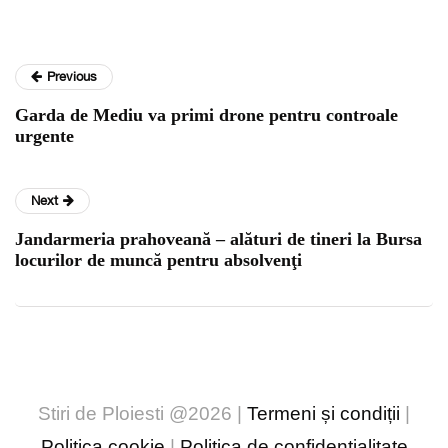
Previous
Garda de Mediu va primi drone pentru controale
urgente
Next
Jandarmeria prahoveană – ­alături de tineri la Bursa
locurilor de muncă pentru absolvenţi
Stiri de Ploiesti @2026 |
Termeni și condiții
|
Politica cookie
|
Politica de confidențialitate