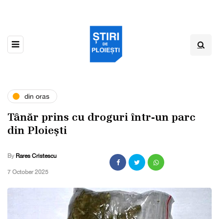
din oras
Tânăr prins cu droguri într-un parc
din Ploiești
By
Rares Cristescu
,
7 October 2025