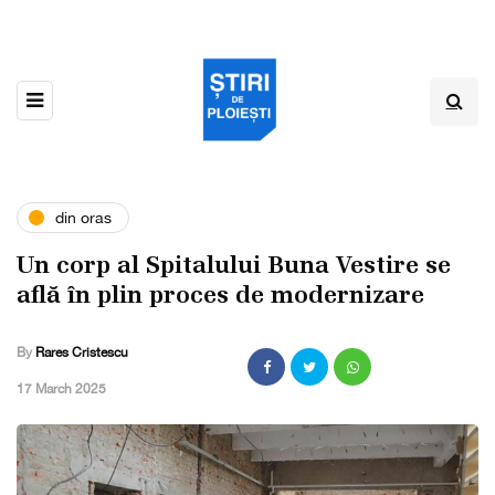
din oras
Un corp al Spitalului Buna Vestire se
află în plin proces de modernizare
By
Rares Cristescu
,
17 March 2025