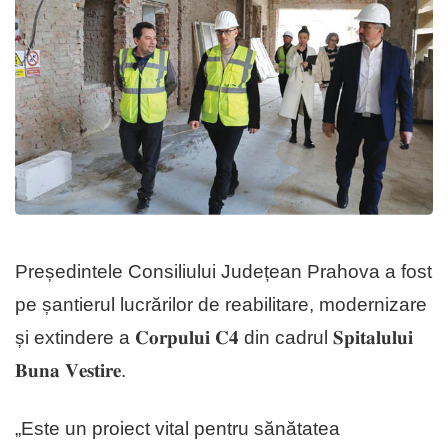
Președintele Consiliului Județean Prahova a fost
pe șantierul lucrărilor de reabilitare, modernizare
și extindere a 𝐂𝐨𝐫𝐩𝐮𝐥𝐮𝐢 𝐂𝟒 din cadrul 𝐒𝐩𝐢𝐭𝐚𝐥𝐮𝐥𝐮𝐢
𝐁𝐮𝐧𝐚 𝐕𝐞𝐬𝐭𝐢𝐫𝐞.
„Este un proiect vital pentru sănătatea