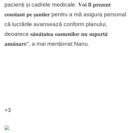
pacienți și cadrele medicale. 𝐕𝐨𝐢 𝐟𝐢 𝐩𝐫𝐞𝐳𝐞𝐧𝐭
𝐜𝐨𝐧𝐬𝐭𝐚𝐧𝐭 𝐩𝐞 𝐬̦𝐚𝐧𝐭𝐢𝐞𝐫 pentru a mă asigura personal
că lucrările avansează conform planului,
deoarece 𝐬𝐚̆𝐧𝐚̆𝐭𝐚𝐭𝐞𝐚 𝐨𝐚𝐦𝐞𝐧𝐢𝐥𝐨𝐫 𝐧𝐮 𝐬𝐮𝐩𝐨𝐫𝐭𝐚̆
𝐚𝐦𝐚̂𝐧𝐚𝐫e”, a mai menționat Nanu.
+3