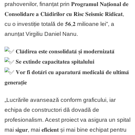
prahovenilor, finanțat prin 𝐏𝐫𝐨𝐠𝐫𝐚𝐦𝐮𝐥 𝐍𝐚𝐭̦𝐢𝐨𝐧𝐚𝐥 𝐝𝐞
𝐂𝐨𝐧𝐬𝐨𝐥𝐢𝐝𝐚𝐫𝐞 𝐚 𝐂𝐥𝐚̆𝐝𝐢𝐫𝐢𝐥𝐨𝐫 𝐜𝐮 𝐑𝐢𝐬𝐜 𝐒𝐞𝐢𝐬𝐦𝐢𝐜 𝐑𝐢𝐝𝐢𝐜𝐚𝐭,
cu o investiție totală de 𝟓𝟔,𝟐 milioane lei”, a
anunțat Virgiliu Daniel Nanu.
𝐂𝐥𝐚̆𝐝𝐢𝐫𝐞𝐚 𝐞𝐬𝐭𝐞 𝐜𝐨𝐧𝐬𝐨𝐥𝐢𝐝𝐚𝐭𝐚̆ 𝐬̦𝐢 𝐦𝐨𝐝𝐞𝐫𝐧𝐢𝐳𝐚𝐭𝐚̆
𝐒𝐞 𝐞𝐱𝐭𝐢𝐧𝐝𝐞 𝐜𝐚𝐩𝐚𝐜𝐢𝐭𝐚𝐭𝐞𝐚 𝐬𝐩𝐢𝐭𝐚𝐥𝐮𝐥𝐮𝐢
𝐕𝐨𝐫 𝐟𝐢 𝐝𝐨𝐭𝐚̆𝐫𝐢 𝐜𝐮 𝐚𝐩𝐚𝐫𝐚𝐭𝐮𝐫𝐚̆ 𝐦𝐞𝐝𝐢𝐜𝐚𝐥𝐚̆ 𝐝𝐞 𝐮𝐥𝐭𝐢𝐦𝐚̆
𝐠𝐞𝐧𝐞𝐫𝐚𝐭̦𝐢𝐞
„Lucrările avansează conform graficului, iar
echipa de constructori dă dovadă de
profesionalism. Acest proiect va asigura un spital
mai 𝐬𝐢𝐠𝐮𝐫, mai 𝐞𝐟𝐢𝐜𝐢𝐞𝐧𝐭 și mai bine echipat pentru