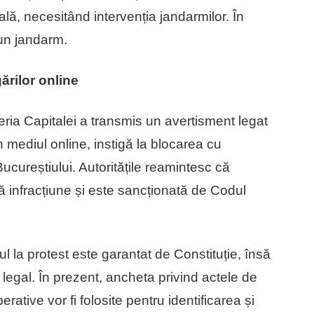
lă, necesitând intervenția jandarmilor. În
 un jandarm.
ărilor online
ia Capitalei a transmis un avertisment legat
 mediul online, instigă la blocarea cu
ucureștiului. Autoritățile reamintesc că
tă infracțiune și este sancționată de Codul
ul la protest este garantat de Constituție, însă
 legal. În prezent, ancheta privind actele de
erative vor fi folosite pentru identificarea și