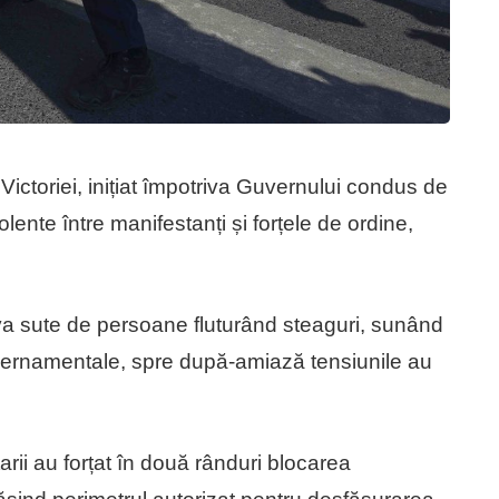
 Victoriei, inițiat împotriva Guvernului condus de
olente între manifestanți și forțele de ordine,
va sute de persoane fluturând steaguri, sunând
vernamentale, spre după-amiază tensiunile au
arii au forțat în două rânduri blocarea