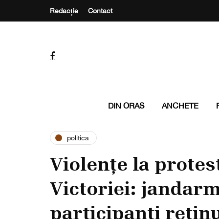
Redacție
Contact
DIN ORAS
ANCHETE
politica
Violențe la protes
Victoriei: jandarm
participanți reținu