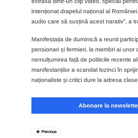
extrasă dintr-un clip video, special pent
intenționat drapelul național al României
audio care să susțină acest narativ”, a 
Manifestația de duminică a reunit particip
pensionari și fermieri, la membri ai unor 
nemulțumirea față de politicile recente 
manifestanților a scandat lozinci în sprij
naționaliste și critici dure la adresa clase
Abonare la newslette
Previous