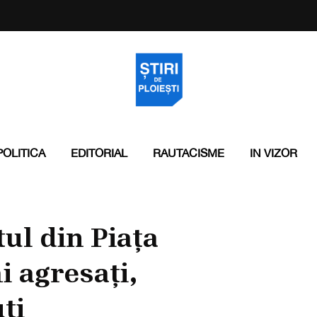
POLITICA
EDITORIAL
RAUTACISME
IN VIZOR
tul din Piața
i agresați,
ți