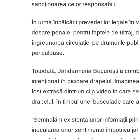
sancționarea celor responsabili.
În urma încălcării prevederilor legale în v
dosare penale, pentru faptele de ultraj, 
îngreunarea circulației pe drumurile publi
periculoase.
Totodată, Jandarmeria București a comb
intenționat în picioare drapelul. Imaginea,
fost extrasă dintr-un clip video în care 
drapelul, în timpul unei busculade care a 
”Semnalăm existența unor informații prin
inocularea unor sentimente împotriva jand