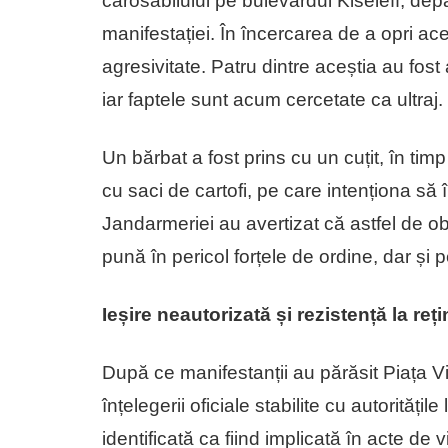
carosabilului pe bulevardul Kiseleff, de
manifestației. În încercarea de a opri ac
agresivitate. Patru dintre aceștia au fost
iar faptele sunt acum cercetate ca ultraj
Un bărbat a fost prins cu un cuțit, în tim
cu saci de cartofi, pe care intenționa să îi
Jandarmeriei au avertizat că astfel de obi
pună în pericol forțele de ordine, dar și pe
Ieșire neautorizată și rezistență la reț
După ce manifestanții au părăsit Piața Vi
înțelegerii oficiale stabilite cu autorități
identificată ca fiind implicată în acte de