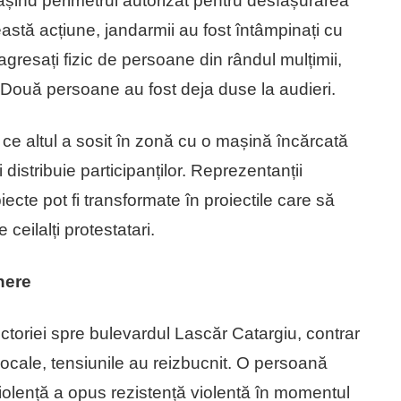
pășind perimetrul autorizat pentru desfășurarea
eastă acțiune, jandarmii au fost întâmpinați cu
 agresați fizic de persoane din rândul mulțimii,
. Două persoane au fost deja duse la audieri.
p ce altul a sosit în zonă cu o mașină încărcată
 distribuie participanților. Reprezentanții
ecte pot fi transformate în proiectile care să
 ceilalți protestatari.
inere
ctoriei spre bulevardul Lascăr Catargiu, contrar
le locale, tensiunile au reizbucnit. O persoană
 violență a opus rezistență violentă în momentul