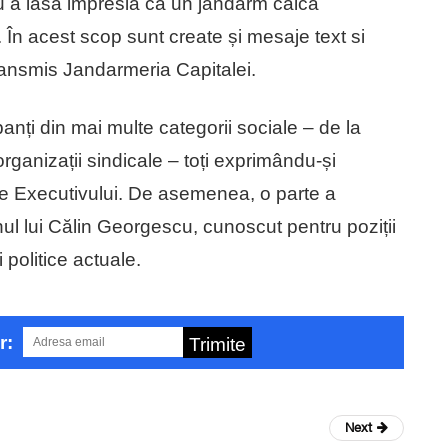
ru a lăsa impresia că un jandarm calcă
. În acest scop sunt create și mesaje text si
transmis Jandarmeria Capitalei.
anți din mai multe categorii sociale – de la
organizații sindicale – toți exprimându-și
ale Executivului. De asemenea, o parte a
inul lui Călin Georgescu, cunoscut pentru poziții
i politice actuale.
r:
Trimite
Next