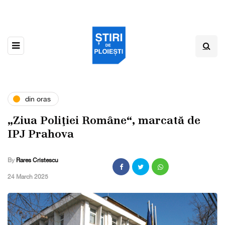
din oras
„Ziua Poliţiei Române“, marcată de
IPJ Prahova
By
Rares Cristescu
,
24 March 2025