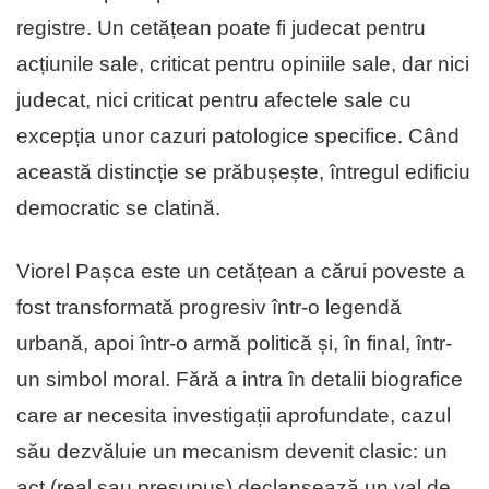
registre. Un cetățean poate fi judecat pentru
acțiunile sale, criticat pentru opiniile sale, dar nici
judecat, nici criticat pentru afectele sale cu
excepția unor cazuri patologice specifice. Când
această distincție se prăbușește, întregul edificiu
democratic se clatină.
Viorel Pașca este un cetățean a cărui poveste a
fost transformată progresiv într-o legendă
urbană, apoi într-o armă politică și, în final, într-
un simbol moral. Fără a intra în detalii biografice
care ar necesita investigații aprofundate, cazul
său dezvăluie un mecanism devenit clasic: un
act (real sau presupus) declanșează un val de