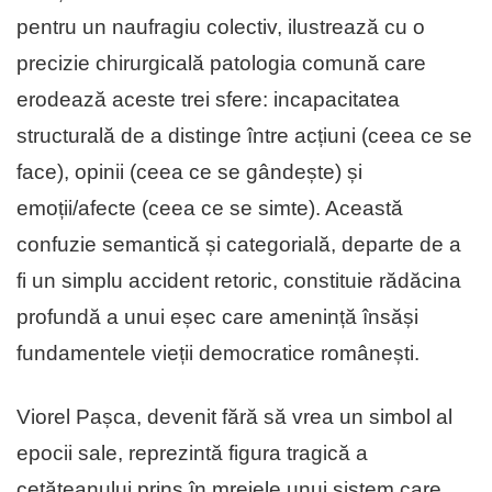
pentru un naufragiu colectiv, ilustrează cu o
precizie chirurgicală patologia comună care
erodează aceste trei sfere: incapacitatea
structurală de a distinge între acțiuni (ceea ce se
face), opinii (ceea ce se gândește) și
emoții/afecte (ceea ce se simte). Această
confuzie semantică și categorială, departe de a
fi un simplu accident retoric, constituie rădăcina
profundă a unui eșec care amenință însăși
fundamentele vieții democratice românești.
Viorel Pașca, devenit fără să vrea un simbol al
epocii sale, reprezintă figura tragică a
cetățeanului prins în mrejele unui sistem care