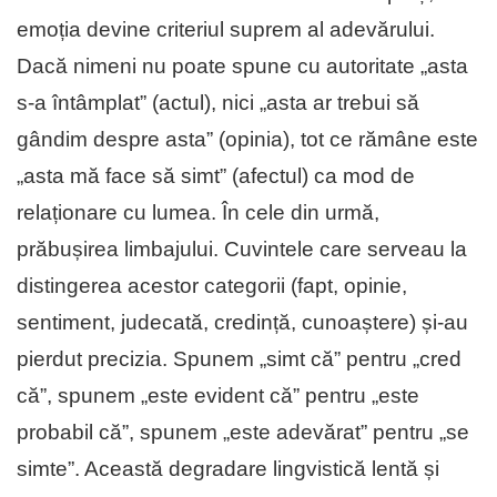
emoția devine criteriul suprem al adevărului.
Dacă nimeni nu poate spune cu autoritate „asta
s-a întâmplat” (actul), nici „asta ar trebui să
gândim despre asta” (opinia), tot ce rămâne este
„asta mă face să simt” (afectul) ca mod de
relaționare cu lumea. În cele din urmă,
prăbușirea limbajului. Cuvintele care serveau la
distingerea acestor categorii (fapt, opinie,
sentiment, judecată, credință, cunoaștere) și-au
pierdut precizia. Spunem „simt că” pentru „cred
că”, spunem „este evident că” pentru „este
probabil că”, spunem „este adevărat” pentru „se
simte”. Această degradare lingvistică lentă și