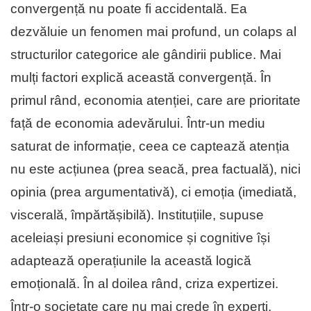
convergență nu poate fi accidentală. Ea
dezvăluie un fenomen mai profund, un colaps al
structurilor categorice ale gândirii publice. Mai
mulți factori explică această convergență. În
primul rând, economia atenției, care are prioritate
față de economia adevărului. Într-un mediu
saturat de informație, ceea ce captează atenția
nu este acțiunea (prea seacă, prea factuală), nici
opinia (prea argumentativă), ci emoția (imediată,
viscerală, împărtășibilă). Instituțiile, supuse
aceleiași presiuni economice și cognitive își
adaptează operațiunile la această logică
emoțională. În al doilea rând, criza expertizei.
Într-o societate care nu mai crede în experți,