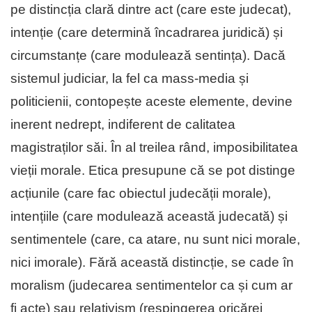
pe distincția clară dintre act (care este judecat),
intenție (care determină încadrarea juridică) și
circumstanțe (care modulează sentința). Dacă
sistemul judiciar, la fel ca mass-media și
politicienii, contopește aceste elemente, devine
inerent nedrept, indiferent de calitatea
magistraților săi. În al treilea rând, imposibilitatea
vieții morale. Etica presupune că se pot distinge
acțiunile (care fac obiectul judecății morale),
intențiile (care modulează această judecată) și
sentimentele (care, ca atare, nu sunt nici morale,
nici imorale). Fără această distincție, se cade în
moralism (judecarea sentimentelor ca și cum ar
fi acte) sau relativism (respingerea oricărei