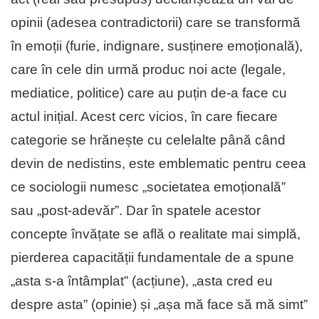
opinii (adesea contradictorii) care se transformă
în emoții (furie, indignare, susținere emoțională),
care în cele din urmă produc noi acte (legale,
mediatice, politice) care au puțin de-a face cu
actul inițial. Acest cerc vicios, în care fiecare
categorie se hrănește cu celelalte până când
devin de nedistins, este emblematic pentru ceea
ce sociologii numesc „societatea emoțională”
sau „post-adevăr”. Dar în spatele acestor
concepte învățate se află o realitate mai simplă,
pierderea capacității fundamentale de a spune
„asta s-a întâmplat” (acțiune), „asta cred eu
despre asta” (opinie) și „așa mă face să mă simt”