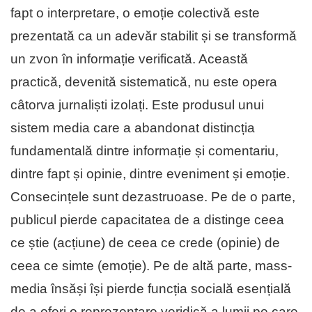
fapt o interpretare, o emoție colectivă este
prezentată ca un adevăr stabilit și se transformă
un zvon în informație verificată. Această
practică, devenită sistematică, nu este opera
câtorva jurnaliști izolați. Este produsul unui
sistem media care a abandonat distincția
fundamentală dintre informație și comentariu,
dintre fapt și opinie, dintre eveniment și emoție.
Consecințele sunt dezastruoase. Pe de o parte,
publicul pierde capacitatea de a distinge ceea
ce știe (acțiune) de ceea ce crede (opinie) de
ceea ce simte (emoție). Pe de altă parte, mass-
media însăși își pierde funcția socială esențială
de a oferi o reprezentare veridică a lumii pe care