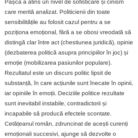
Pașca a atins un nivel de sofisticare și cinism
care merită analizat. Politicienii din toate
sensibilitățile au folosit cazul pentru a se
poziționa emoțional, fără a se obosi vreodată să
distingă clar între act (chestiunea juridică), opinie
(dezbaterea politică asupra principiilor în joc) și
emoție (mobilizarea pasiunilor populare).
Rezultatul este un discurs politic lipsit de
substanță, în care acțiunile sunt înecate în opinii,
iar opiniile în emoții. Deciziile politice rezultate
sunt inevitabil instabile, contradictorii și
incapabile să producă efectele scontate.
Cetățeanul român, zdruncinat de acești curenți
emoționali succesivi, ajunge să dezvolte o