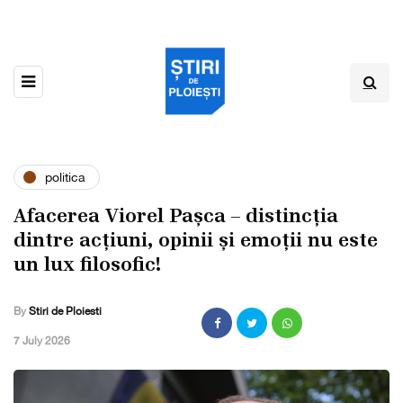
politica
Afacerea Viorel Pașca – distincția
dintre acțiuni, opinii și emoții nu este
un lux filosofic!
By
Stiri de Ploiesti
,
7 July 2026