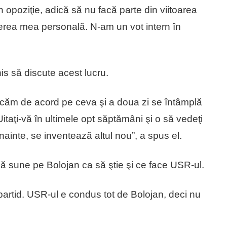
 opoziţie, adică să nu facă parte din viitoarea
rerea mea personală. N-am un vot intern în
s să discute acest lucru.
 picăm de acord pe ceva şi a doua zi se întâmplă
itaţi-vă în ultimele opt săptămâni şi o să vedeţi
ainte, se inventează altul nou”, a spus el.
să sune pe Bolojan ca să ştie şi ce face USR-ul.
 partid. USR-ul e condus tot de Bolojan, deci nu