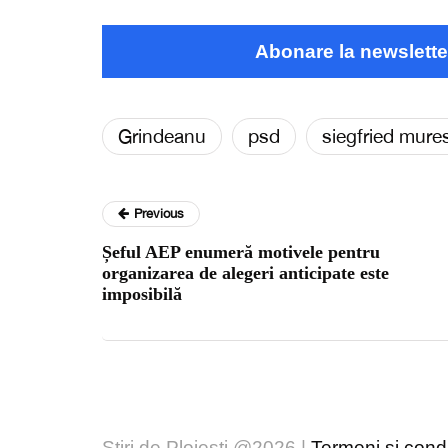
Abonare la newslette
Grindeanu
psd
siegfried mure
Previous
Șeful AEP enumeră motivele pentru
organizarea de alegeri anticipate este
imposibilă
Stiri de Ploiesti @2026 |
Termeni și condiț