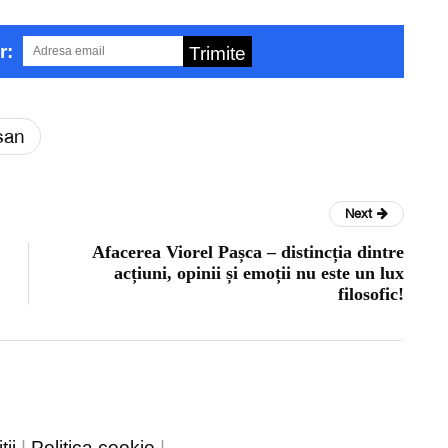
r:
Trimite
san
Next
Afacerea Viorel Pașca – distincția dintre
acțiuni, opinii și emoții nu este un lux
filosofic!
ii
|
Politica cookie
|