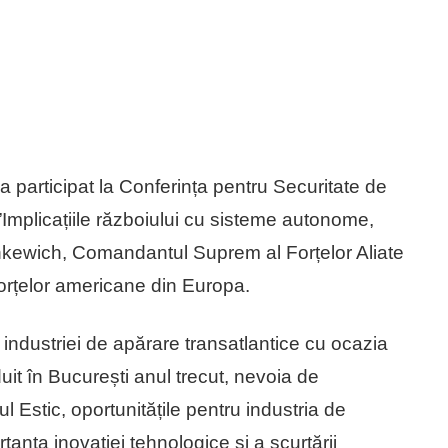
a participat la Conferința pentru Securitate de
 ”Implicațiile războiului cu sisteme autonome,
nkewich, Comandantul Suprem al Forțelor Aliate
rțelor americane din Europa.
industriei de apărare transatlantice cu ocazia
t în București anul trecut, nevoia de
 Estic, oportunitățile pentru industria de
tanța inovației tehnologice și a scurtării