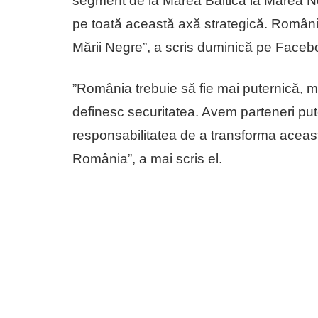
segment de la Marea Baltică la Marea Neag
pe toată această axă strategică. România 
Mării Negre”, a scris duminică pe Faceb
”România trebuie să fie mai puternică, mai
definesc securitatea. Avem parteneri pu
responsabilitatea de a transforma această
România”, a mai scris el.