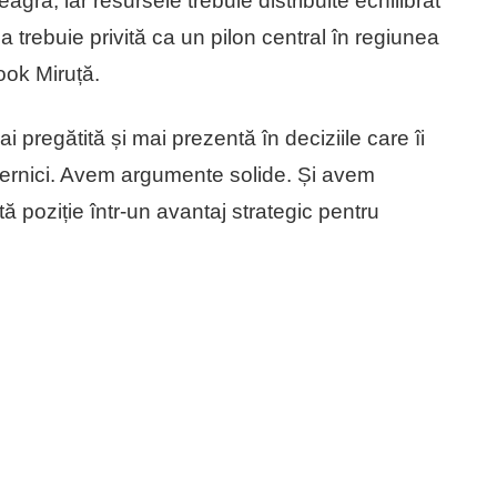
ră, iar resursele trebuie distribuite echilibrat
trebuie privită ca un pilon central în regiunea
ook Miruță.
 pregătită și mai prezentă în deciziile care îi
ternici. Avem argumente solide. Și avem
 poziție într-un avantaj strategic pentru