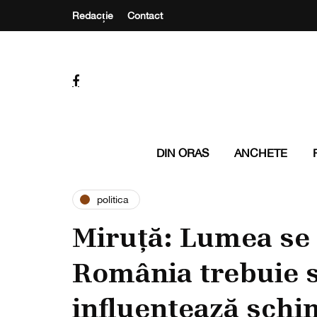
Redacție
Contact
DIN ORAS
ANCHETE
politica
Miruță: Lumea se
România trebuie să
influențează sch