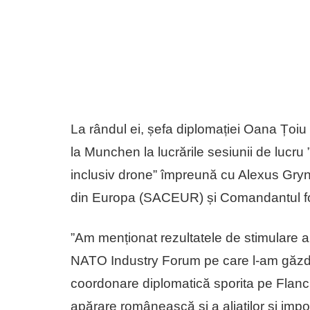
La rândul ei, șefa diplomației Oana Țoiu 
la Munchen la lucrările sesiunii de lucru
inclusiv drone” împreună cu Alexus Gry
din Europa (SACEUR) și Comandantul fo
”Am menționat rezultatele de stimulare a 
NATO Industry Forum pe care l-am găzdui
coordonare diplomatică sporita pe Flancul
apărare românească și a aliaților și impor