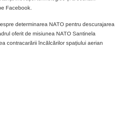
u pe Facebook.
 despre determinarea NATO pentru descurajarea
adrul oferit de misiunea NATO Santinela
a contracarării încălcărilor spațiului aerian