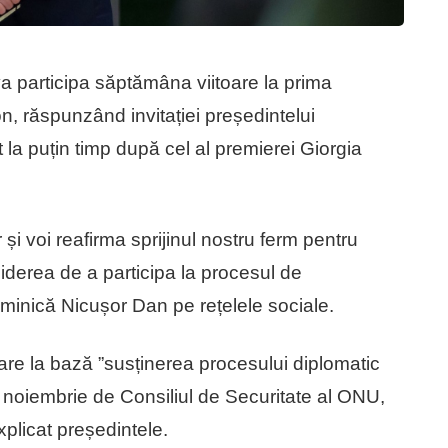
a participa săptămâna viitoare la prima
n, răspunzând invitației președintelui
la puțin timp după cel al premierei Giorgia
i voi reafirma sprijinul nostru ferm pentru
hiderea de a participa la procesul de
uminică Nicușor Dan pe rețelele sociale.
i are la bază ”susținerea procesului diplomatic
a noiembrie de Consiliul de Securitate al ONU,
explicat președintele.