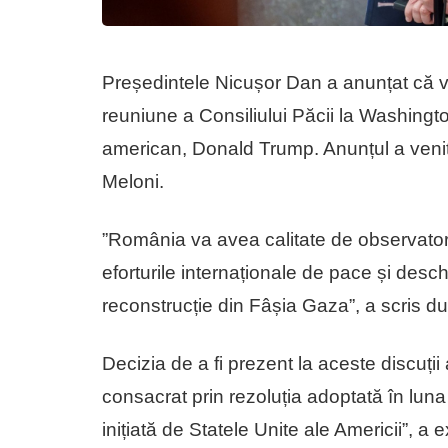
Președintele Nicușor Dan a anunțat că v
reuniune a Consiliului Păcii la Washingto
american, Donald Trump. Anunțul a venit 
Meloni.
”România va avea calitate de observator ș
eforturile internaționale de pace și desc
reconstrucție din Fâșia Gaza”, a scris d
Decizia de a fi prezent la aceste discuți
consacrat prin rezoluția adoptată în lun
inițiată de Statele Unite ale Americii”, a 