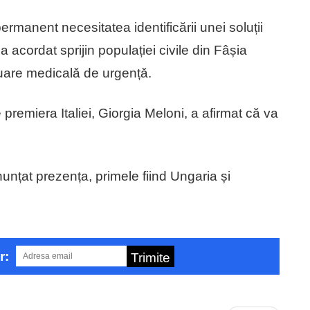
manent necesitatea identificării unei soluții
a acordat sprijin populației civile din Fâșia
cuare medicalǎ de urgențǎ.
premiera Italiei, Giorgia Meloni, a afirmat că va
nțat prezența, primele fiind Ungaria și
r:
Trimite