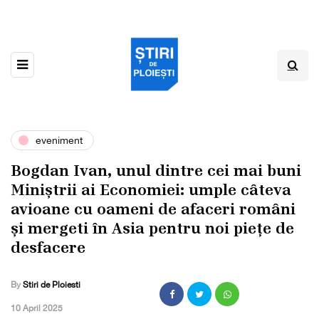
eveniment
Bogdan Ivan, unul dintre cei mai buni
Miniștrii ai Economiei: umple câteva
avioane cu oameni de afaceri români
și mergeti în Asia pentru noi piețe de
desfacere
By
Stiri de Ploiesti
,
10 April 2025